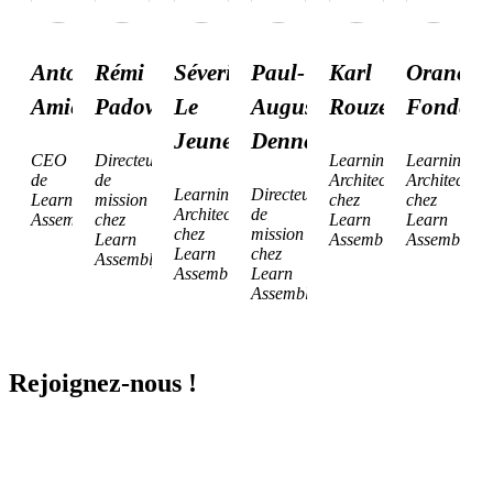
Antoine
Rémi
Séverine
Paul-
Karl
Orane
Amiel
Padowski
Le
Augustin
Rouzé
Fondère
Jeune
Dennery
CEO
Directeur
Learning
Learning
de
de
Architect
Architect
Learning
Directeur
Learn
mission
chez
chez
Architect
de
Assembly
chez
Learn
Learn
chez
mission
Learn
Assembly
Assembly
Learn
chez
Assembly
Assembly
Learn
Assembly
Rejoignez-nous !
Vous êtes en poste, en reconversion ou freelance dans la formation
et voulez monter en compétences dans la gestion de projet digital
learning ? Cette formation est faite pour vous.